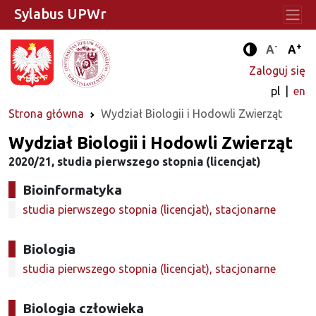
Sylabus UPWr
-
+
Standard
Stan
A
A
Tryb zwięks
Zaloguj się
pl
en
Strona główna
Wydział Biologii i Hodowli Zwierząt
Wydział Biologii i Hodowli Zwierząt
2020/21, studia pierwszego stopnia (licencjat)
Bioinformatyka
studia pierwszego stopnia (licencjat), stacjonarne
Biologia
studia pierwszego stopnia (licencjat), stacjonarne
Biologia człowieka