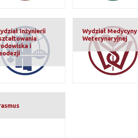
ydział Inżynierii
Wydział Medycyny
ształtowania
Weterynaryjnej
rodowiska i
eodezji
rasmus