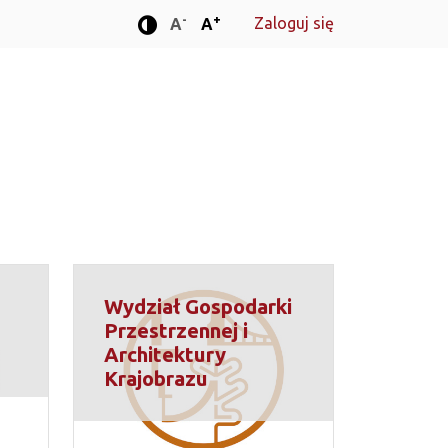
-
+
Zaloguj się
Standardowa wielkość czcionki
Standardowa wielkość czcionki
A
A
Tryb zwiększonego kontrastu
Wydział Gospodarki
Przestrzennej i
Architektury
Krajobrazu