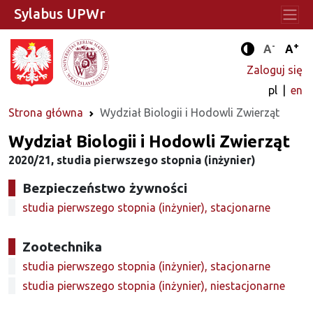
Sylabus UPWr
-
+
Standard
Stan
A
A
Tryb zwięks
Zaloguj się
pl
en
Strona główna
Wydział Biologii i Hodowli Zwierząt
Wydział Biologii i Hodowli Zwierząt
2020/21, studia pierwszego stopnia (inżynier)
Bezpieczeństwo żywności
studia pierwszego stopnia (inżynier), stacjonarne
Zootechnika
studia pierwszego stopnia (inżynier), stacjonarne
studia pierwszego stopnia (inżynier), niestacjonarne