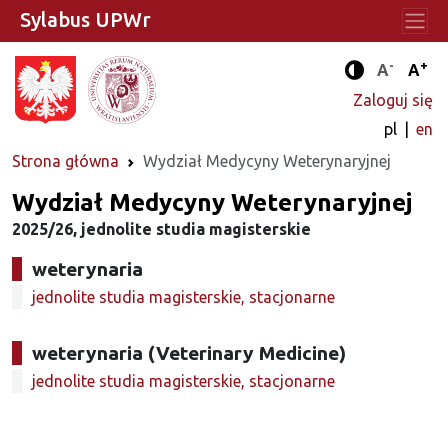
Sylabus UPWr
-
+
Standard
Stan
A
A
Tryb zwięks
Zaloguj się
pl
en
Strona główna
Wydział Medycyny Weterynaryjnej
Wydział Medycyny Weterynaryjnej
2025/26, jednolite studia magisterskie
weterynaria
jednolite studia magisterskie, stacjonarne
weterynaria (Veterinary Medicine)
jednolite studia magisterskie, stacjonarne