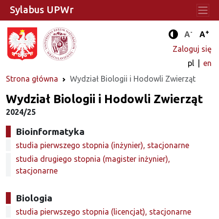
Sylabus UPWr
-
+
Standard
Stan
A
A
Tryb zwięks
Zaloguj się
pl
en
Strona główna
Wydział Biologii i Hodowli Zwierząt
Wydział Biologii i Hodowli Zwierząt
2024/25
Bioinformatyka
studia pierwszego stopnia (inżynier), stacjonarne
studia drugiego stopnia (magister inżynier),
stacjonarne
Biologia
studia pierwszego stopnia (licencjat), stacjonarne