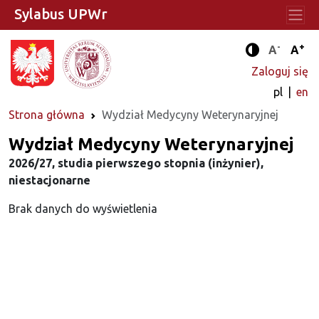
Sylabus UPWr
-
+
Standard
Stan
A
A
Tryb zwięks
Zaloguj się
pl
en
Strona główna
Wydział Medycyny Weterynaryjnej
Wydział Medycyny Weterynaryjnej
2026/27, studia pierwszego stopnia (inżynier),
niestacjonarne
Brak danych do wyświetlenia