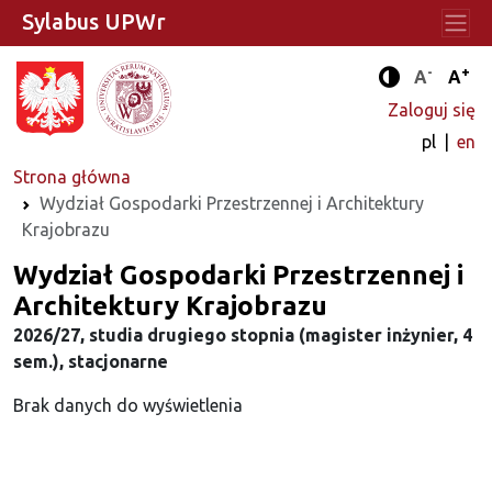
Sylabus UPWr
-
+
Standard
Stan
A
A
Tryb zwięks
Zaloguj się
pl
en
Strona główna
Wydział Gospodarki Przestrzennej i Architektury
Krajobrazu
Wydział Gospodarki Przestrzennej i
Architektury Krajobrazu
2026/27, studia drugiego stopnia (magister inżynier, 4
sem.), stacjonarne
Brak danych do wyświetlenia