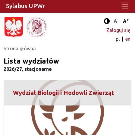
Sylabus UPWr
-
+
Standard
Stan
A
A
Tryb zwięks
Zaloguj się
pl
en
Strona główna
Lista wydziałów
2026/27, stacjonarne
Wydział Biologii i Hodowli Zwierząt