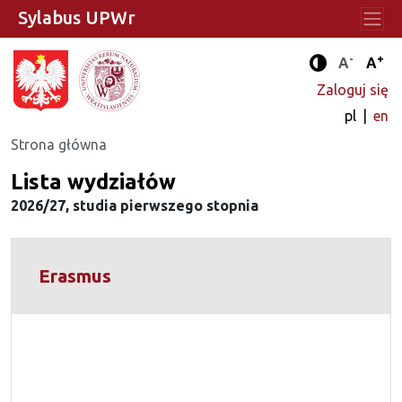
Sylabus UPWr
-
+
Standard
Stan
A
A
Tryb zwięks
Zaloguj się
pl
en
Strona główna
Lista wydziałów
2026/27, studia pierwszego stopnia
Erasmus