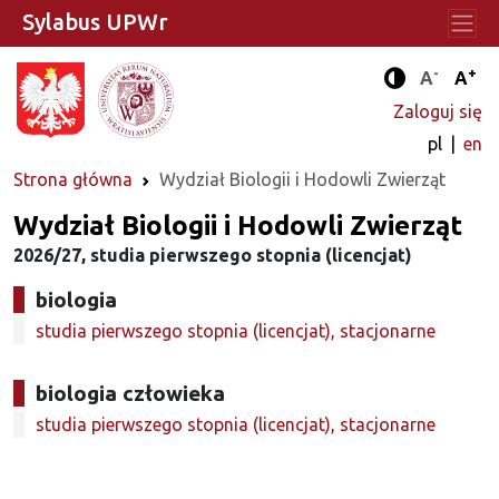
Sylabus UPWr
-
+
Standard
Stan
A
A
Tryb zwięks
Zaloguj się
pl
en
Strona główna
Wydział Biologii i Hodowli Zwierząt
Wydział Biologii i Hodowli Zwierząt
2026/27, studia pierwszego stopnia (licencjat)
biologia
studia pierwszego stopnia (licencjat), stacjonarne
biologia człowieka
studia pierwszego stopnia (licencjat), stacjonarne