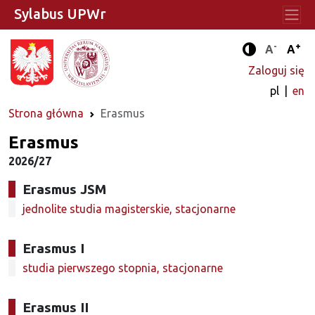
Sylabus UPWr
-
+
Standard
Stan
A
A
Tryb zwięks
Zaloguj się
pl
en
Strona główna
Erasmus
Erasmus
2026/27
Erasmus JSM
jednolite studia magisterskie, stacjonarne
Erasmus I
studia pierwszego stopnia, stacjonarne
Erasmus II