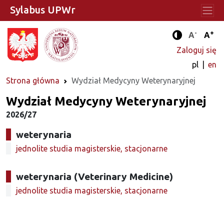
Sylabus UPWr
-
+
Standard
Stan
A
A
Tryb zwięks
Zaloguj się
pl
en
Strona główna
Wydział Medycyny Weterynaryjnej
Wydział Medycyny Weterynaryjnej
2026/27
weterynaria
jednolite studia magisterskie, stacjonarne
weterynaria (Veterinary Medicine)
jednolite studia magisterskie, stacjonarne