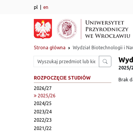
pl
en
Strona główna
Wydział Biotechnologii i N
Wydz
Wpisz szukaną frazę
2025/2
ROZPOCZĘCIE STUDIÓW
Brak d
2026/27
2025/26
2024/25
2023/24
2022/23
2021/22