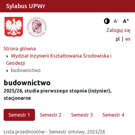
Sylabus UPWr
-
+
Standard
Stan
A
A
Tryb zwięks
Zaloguj się
pl
en
Strona główna
Wydział Inżynierii Kształtowania Środowiska i
Geodezji
budownictwo
Kierunek
budownictwo
2025/26, studia pierwszego stopnia (inżynier),
stacjonarne
Semestr 1
Semestr 2
Semestr 3
Semestr 4
Lista przedmiotów - Semestr zimowy, 2025/26