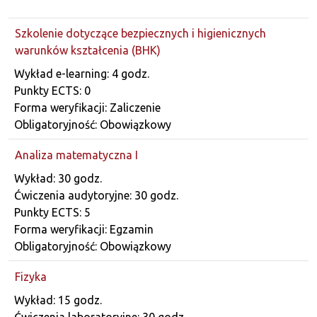
Szkolenie dotyczące bezpiecznych i higienicznych
warunków kształcenia (BHK)
Dane przedmiotu
Wykład e-learning: 4 godz.
Punkty ECTS: 0
Forma weryfikacji: Zaliczenie
Obligatoryjność: Obowiązkowy
Analiza matematyczna I
Dane przedmiotu
Wykład: 30 godz.
Ćwiczenia audytoryjne: 30 godz.
Punkty ECTS: 5
Forma weryfikacji: Egzamin
Obligatoryjność: Obowiązkowy
Fizyka
Dane przedmiotu
Wykład: 15 godz.
Ćwiczenia laboratoryjne: 30 godz.