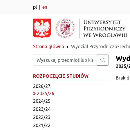
pl
en
Strona główna
Wydział Przyrodniczo-Tech
Wyd
Wpisz szukaną frazę
2025/2
ROZPOCZĘCIE STUDIÓW
Brak d
2026/27
2025/26
2024/25
2023/24
2022/23
2021/22