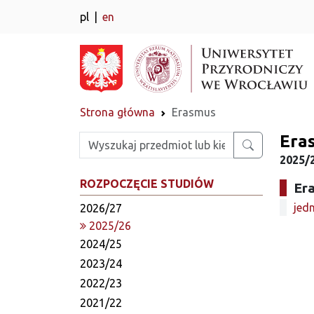
pl
en
Strona główna
Erasmus
Era
Wpisz szukaną frazę
2025/2
ROZPOCZĘCIE STUDIÓW
Er
jedn
2026/27
2025/26
2024/25
2023/24
2022/23
2021/22