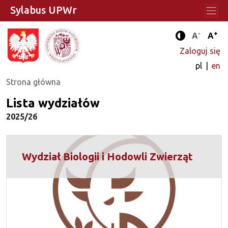
Sylabus UPWr
-
+
Standard
Stan
A
A
Tryb zwięks
Zaloguj się
pl
en
Strona główna
Lista wydziałów
2025/26
Wydział Biologii i Hodowli Zwierząt