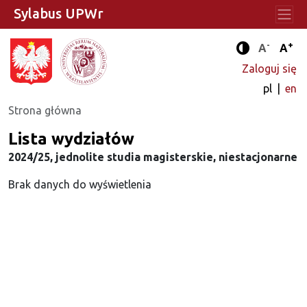
Sylabus UPWr
-
+
Standard
Stan
A
A
Tryb zwięks
Zaloguj się
pl
en
Strona główna
Lista wydziałów
2024/25, jednolite studia magisterskie, niestacjonarne
Brak danych do wyświetlenia