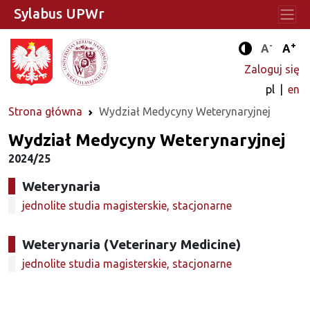
Sylabus UPWr
-
+
Standard
Stan
A
A
Tryb zwięks
Zaloguj się
pl
en
Strona główna
Wydział Medycyny Weterynaryjnej
Wydział Medycyny Weterynaryjnej
2024/25
Weterynaria
jednolite studia magisterskie, stacjonarne
Weterynaria (Veterinary Medicine)
jednolite studia magisterskie, stacjonarne