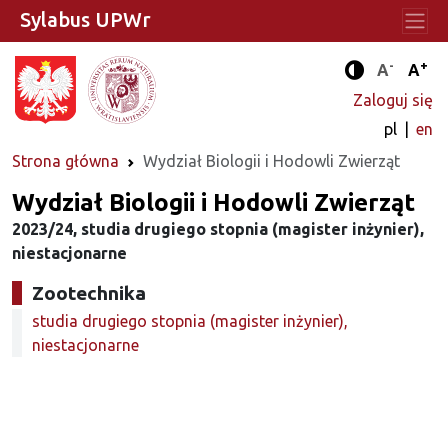
Sylabus UPWr
-
+
Standard
Stan
A
A
Tryb zwięks
Zaloguj się
pl
en
Strona główna
Wydział Biologii i Hodowli Zwierząt
Wydział Biologii i Hodowli Zwierząt
2023/24, studia drugiego stopnia (magister inżynier),
niestacjonarne
Zootechnika
studia drugiego stopnia (magister inżynier),
niestacjonarne