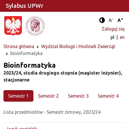
Sylabus UPWr
-
+
Standard
Stan
A
A
Tryb zwięks
Zaloguj się
pl
en
Strona główna
Wydział Biologii i Hodowli Zwierząt
bioinformatyka
Kierunek
Bioinformatyka
2023/24, studia drugiego stopnia (magister inżynier),
stacjonarne
Semestr 1
Semestr 2
Semestr 3
Semestr 4
Lista przedmiotów - Semestr zimowy, 2023/24
Język angielski