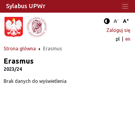
Sylabus UPWr
-
+
Standard
Stan
A
A
Tryb zwięks
Zaloguj się
pl
en
Strona główna
Erasmus
Erasmus
2023/24
Brak danych do wyświetlenia