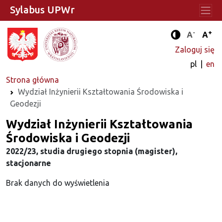
Sylabus UPWr
-
+
Standard
Stan
A
A
Tryb zwięks
Zaloguj się
pl
en
Strona główna
Wydział Inżynierii Kształtowania Środowiska i
Geodezji
Wydział Inżynierii Kształtowania
Środowiska i Geodezji
2022/23, studia drugiego stopnia (magister),
stacjonarne
Brak danych do wyświetlenia