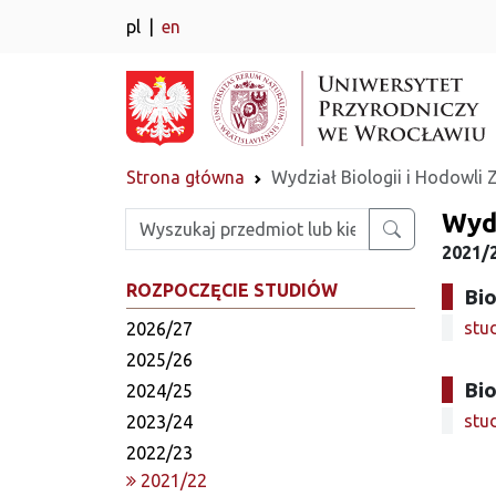
pl
en
Strona główna
Wydział Biologii i Hodowli 
Wydz
Wpisz szukaną frazę
2021/2
ROZPOCZĘCIE STUDIÓW
Bio
stud
2026/27
2025/26
Bio
2024/25
stud
2023/24
2022/23
2021/22