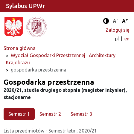
Sylabus UPWr
-
+
Standard
Stan
A
A
Tryb zwięks
Zaloguj się
pl
en
Strona główna
Wydział Gospodarki Przestrzennej i Architektury
Krajobrazu
gospodarka przestrzenna
Kierunek
Gospodarka przestrzenna
2020/21, studia drugiego stopnia (magister inżynier),
stacjonarne
Semestr 1
Semestr 2
Semestr 3
Lista przedmiotów - Semestr letni, 2020/21