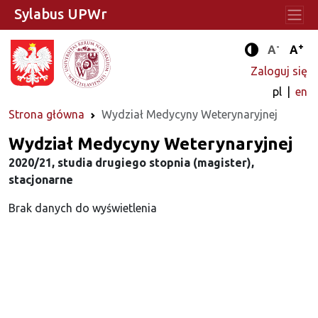
Sylabus UPWr
-
+
Standard
Stan
A
A
Tryb zwięks
Zaloguj się
pl
en
Strona główna
Wydział Medycyny Weterynaryjnej
Wydział Medycyny Weterynaryjnej
2020/21, studia drugiego stopnia (magister),
stacjonarne
Brak danych do wyświetlenia