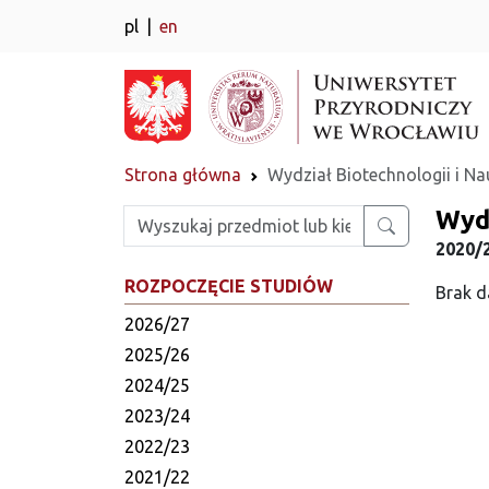
pl
en
Strona główna
Wydział Biotechnologii i N
Wydz
Wpisz szukaną frazę
2020/2
ROZPOCZĘCIE STUDIÓW
Brak d
2026/27
2025/26
2024/25
2023/24
2022/23
2021/22